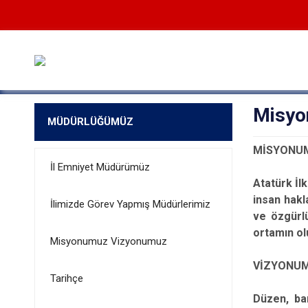
Misyo
MÜDÜRLÜĞÜMÜZ
MİSYO
NU
İl Emniyet Müdürümüz
Atatürk İl
insan hakla
İlimizde Görev Yapmış Müdürlerimiz
ve özgürl
ortamın ol
Misyonumuz Vizyonumuz
VİZYONU
Tarihçe
Düzen, bar