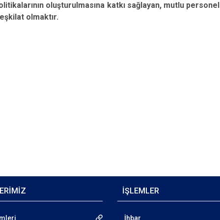
olitikalarının oluşturulmasına katkı sağlayan, mutlu personel
eşkilat olmaktır.
ERİMİZ
İŞLEMLER
emleri
İhbar