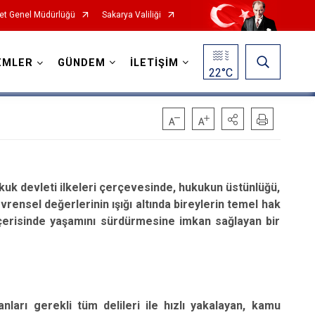
et Genel Müdürlüğü
Sakarya Valiliği
EMLER
GÜNDEM
İLETİŞİM
22
°C
ukuk devleti ilkeleri çerçevesinde, hukukun üstünlüğü,
 evrensel değerlerinin ışığı altında bireylerin temel hak
çerisinde yaşamını sürdürmesine imkan sağlayan bir
ları gerekli tüm delileri ile hızlı yakalayan, kamu