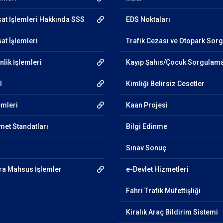
sat İşlemleri Hakkında SSS
EDS Noktaları
at İşlemleri
Trafik Cezası ve Otopark Sor
lik İşlemleri
Kayıp Şahıs/Çocuk Sorgulam
l
Kimliği Belirsiz Cesetler
emleri
Kaan Projesi
et Standatları
Bilgi Edinme
Sınav Sonuç
ra Mahsus İşlemler
e-Devlet Hizmetleri
Fahri Trafik Müfettişliği
Kiralık Araç Bildirim Sistemi