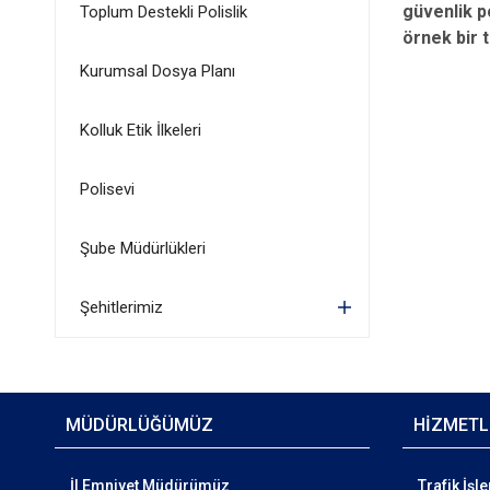
güvenlik p
Toplum Destekli Polislik
örnek bir t
Kurumsal Dosya Planı
Kolluk Etik İlkeleri
Polisevi
Şube Müdürlükleri
Şehitlerimiz
MÜDÜRLÜĞÜMÜZ
HİZMETL
İl Emniyet Müdürümüz
Trafik İşl