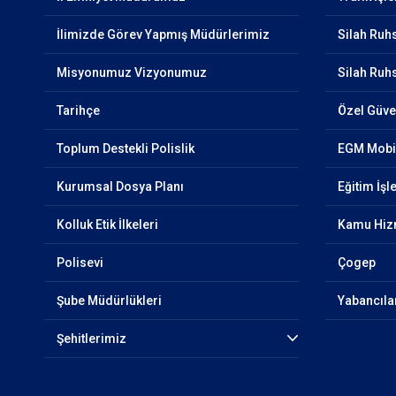
İlimizde Görev Yapmış Müdürlerimiz
Silah Ruh
Misyonumuz Vizyonumuz
Silah Ruhs
Tarihçe
Özel Güven
Toplum Destekli Polislik
EGM Mobi
Kurumsal Dosya Planı
Eğitim İşl
Kolluk Etik İlkeleri
Kamu Hizm
Polisevi
Çogep
Şube Müdürlükleri
Yabancıla
Şehitlerimiz