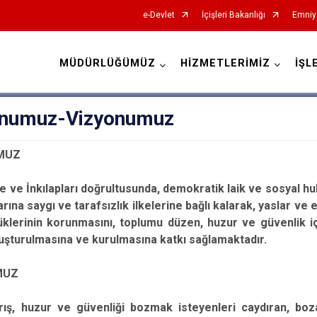
e-Devlet
İçişleri Bakanlığı
Emniy
MÜDÜRLÜĞÜMÜZ
HİZMETLERİMİZ
İŞL
İl Emniyet Müdürlükleri
numuz-Vizyonumuz
MUZ
ke ve İnkılapları doğrultusunda, demokratik laik ve sosyal h
rına saygı ve tarafsız​​lık ilkelerine bağlı kalarak, yaslar ve
üklerinin korunmasını, toplumu düzen, huzur ve güvenlik i
uşturulmasına ve kurulmasına katkı sağlamaktadır.​
MUZ
ış, huzur ve güvenliği bozmak isteyenleri caydıran, bozan